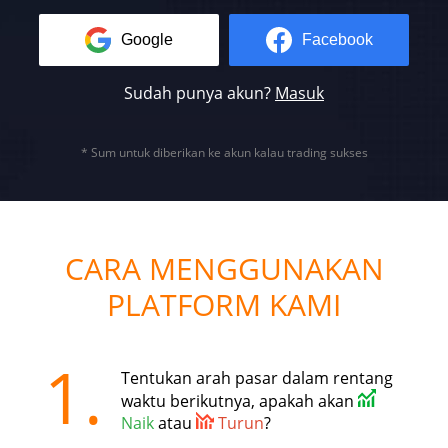
Google
Facebook
Sudah punya akun?
Masuk
* Sum untuk diberikan ke akun kalau trading sukses
CARA MENGGUNAKAN
PLATFORM KAMI
1.
Tentukan arah pasar dalam rentang
waktu berikutnya, apakah akan
Naik
atau
Turun
?