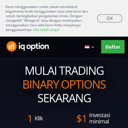
Kami menggunakan cookie untuk memahami
bagaimana Anda menggunakan situs web kami dan
untuk meningkatkan pengalaman Anda. Dengan
OK
mengeklik "Mengerti" atau dengan melanjutkan
menggunakan situs web kami Anda menyetujui
penggunaannya.
Info Lebih Lanjut
Daftar
MULAI TRADING
BINARY OPTIONS
SEKARANG
Investasi
1
$
1
Klik
minimal