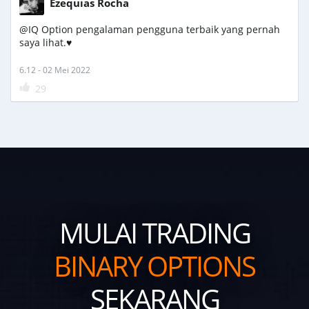
Ezequias Rocha
@IQ Option pengalaman pengguna terbaik yang pernah
saya lihat.♥️
6.12 - 02 Mei 2022
29
MULAI TRADING
BINARY OPTIONS
SEKARANG