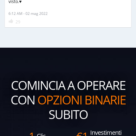
visto.♥️
6:12 AM - 02 mag 2022
29
COMINCIA A OPERARE
CON
OPZIONI BINARIE
SUBITO
Investimenti
Clic