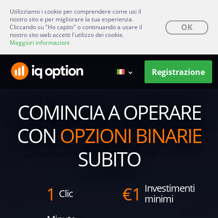
Utilizziamo i cookie per comprendere come usi il
nostro sito e per migliorare la tua esperienza.
OK
Cliccando su "Ho capito" o continuando a usare il
nostro sito web accetti l'utilizzo dei cookie.
Maggiori informazioni
Registrazione
COMINCIA A OPERARE
CON
OPZIONI BINARIE
SUBITO
Investimenti
1
€
1
Clic
minimi