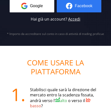
Google
Facebook
Hai già un account?
Accedi
* Importo da accreditare sul conto in caso di attività di trading proficue
COME USARE LA
PIATTAFORMA
1.
Stabilisci quale sarà la direzione del
mercato entro la scadenza fissata,
andrà verso l'
alto
o verso il
basso
?