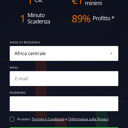
1
€
1
minimi
Minuto
1
89%
Profitto
*
Scadenza
PAESE DI RESIDENZA
EMAIL
PASSWORD
Accetto i
Termini e Condizioni
e
l'Informativa sulla Privacy