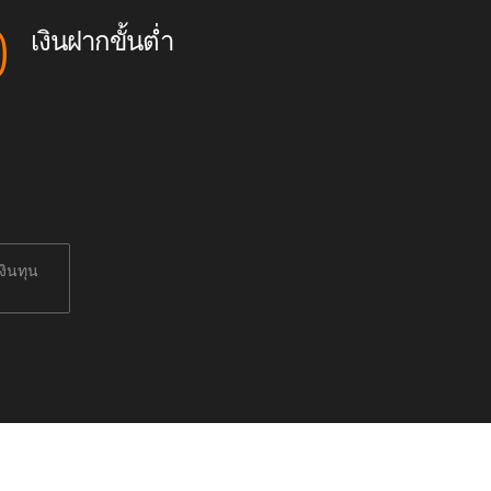
0
เงินฝากขั้นต่ำ
งินทุน