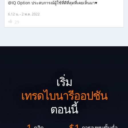
@IQ Option ประสบการณ์ผู้ใช้ที่ดีที่สุดที่เคยเห็นมา♥️
6.12 น. - 2 พ.ค. 2022
29
เริ่ม
เทรดไบนารีออปชัน
ตอนนี้
1
$
1
คลิก
การลงทุนขั้นต่ำ