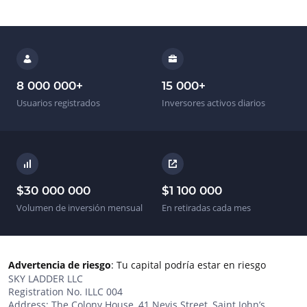
8 000 000
+
15 000
+
Usuarios registrados
Inversores activos diarios
$
30 000 000
$
1 100 000
Volumen de inversión mensual
En retiradas cada mes
Advertencia de riesgo
:
Tu capital podría estar en riesgo
SKY LADDER LLC
Registration No. ILLC 004
Address: The Colony House, 41 Nevis Street, Saint John’s,