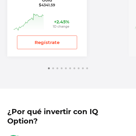
$
4341.59
+
2.45
%
1
D
change
Regístrate
¿Por qué invertir con IQ
Option?