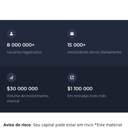
8 000 000
+
15 000
+
Usuários registrados
Investidores ativos diariamente
$
30 000 000
$
1 100 000
Volume de investimento
Em retiradas todo mês
mensal
Aviso de risco
:
Seu capital pode estar em risco
*
Este material