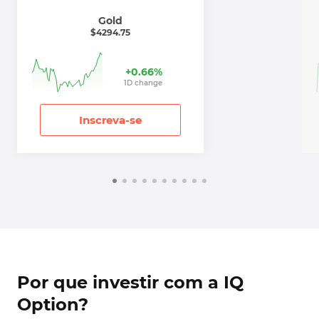
Gold
$
4294.75
+
0.66
%
1
D
change
Inscreva-se
Por que investir com a IQ
Option?